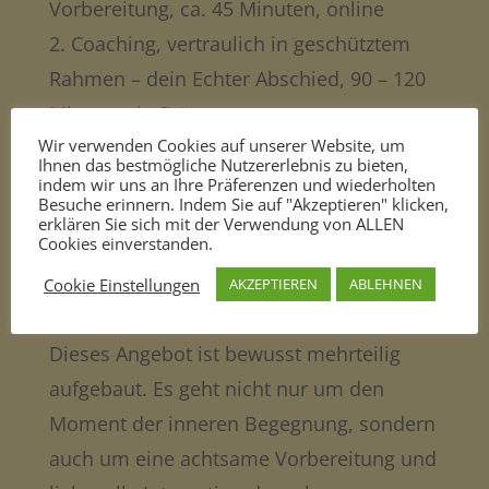
Vorbereitung, ca. 45 Minuten, online
2. Coaching, vertraulich in geschütztem
Rahmen – dein Echter Abschied, 90 – 120
Minuten, in Präsenz
Wir verwenden Cookies auf unserer Website, um
3. Nachgespräch – zur Integration und
Ihnen das bestmögliche Nutzererlebnis zu bieten,
zum Nachwirken ca. 45 Minuten, online
indem wir uns an Ihre Präferenzen und wiederholten
Besuche erinnern. Indem Sie auf "Akzeptieren" klicken,
erklären Sie sich mit der Verwendung von ALLEN
Paketpreis: 499 € inkl. MwSt.
Cookies einverstanden.
Cookie Einstellungen
AKZEPTIEREN
ABLEHNEN
Warum mehrere Termine?
Dieses Angebot ist bewusst mehrteilig
aufgebaut. Es geht nicht nur um den
Moment der inneren Begegnung, sondern
auch um eine achtsame Vorbereitung und